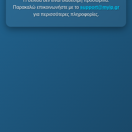
Η σελίδα δεν είναι διαθέσιμη προσωρινά.
Παρακαλώ επικοινωνήστε με το
support@myip.gr
για περισσότερες πληροφορίες.