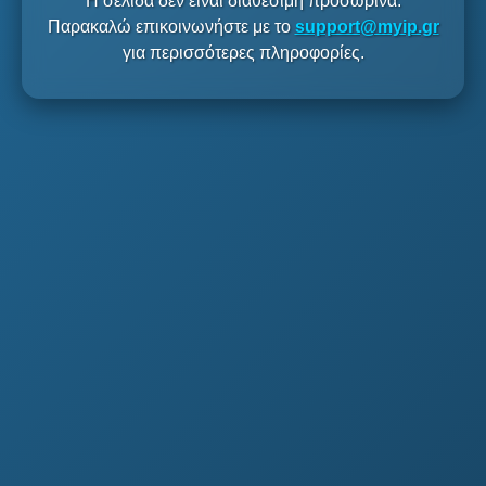
Η σελίδα δεν είναι διαθέσιμη προσωρινά.
Παρακαλώ επικοινωνήστε με το
support@myip.gr
για περισσότερες πληροφορίες.