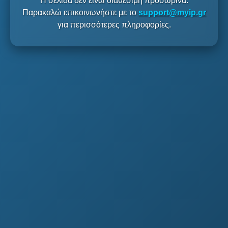
Η σελίδα δεν είναι διαθέσιμη προσωρινά.
Παρακαλώ επικοινωνήστε με το
support@myip.gr
για περισσότερες πληροφορίες.