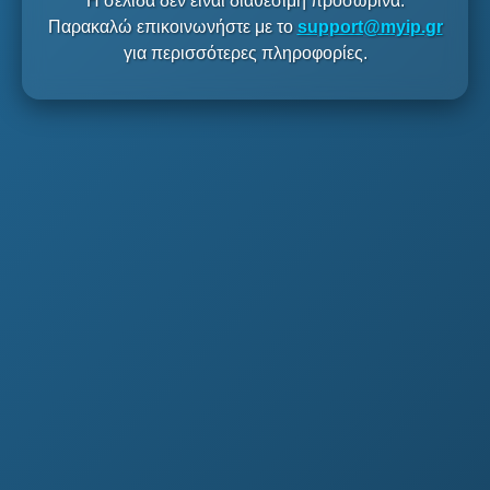
Η σελίδα δεν είναι διαθέσιμη προσωρινά.
Παρακαλώ επικοινωνήστε με το
support@myip.gr
για περισσότερες πληροφορίες.