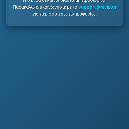
Η σελίδα δεν είναι διαθέσιμη προσωρινά.
Παρακαλώ επικοινωνήστε με το
support@myip.gr
για περισσότερες πληροφορίες.