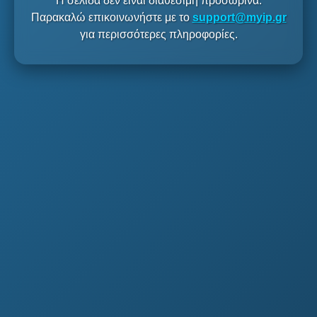
Η σελίδα δεν είναι διαθέσιμη προσωρινά.
Παρακαλώ επικοινωνήστε με το
support@myip.gr
για περισσότερες πληροφορίες.