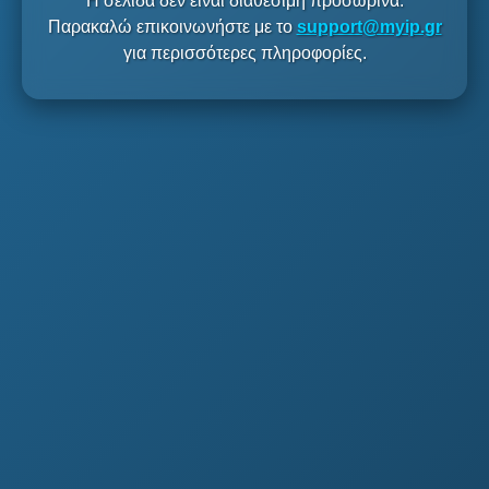
Η σελίδα δεν είναι διαθέσιμη προσωρινά.
Παρακαλώ επικοινωνήστε με το
support@myip.gr
για περισσότερες πληροφορίες.