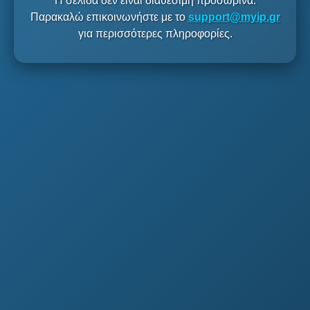
Η σελίδα δεν είναι διαθέσιμη προσωρινά.
Παρακαλώ επικοινωνήστε με το
support@myip.gr
για περισσότερες πληροφορίες.