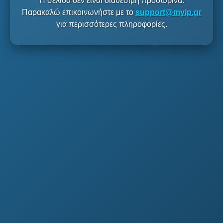
Η σελίδα δεν είναι διαθέσιμη προσωρινά.
Παρακαλώ επικοινωνήστε με το
support@myip.gr
για περισσότερες πληροφορίες.