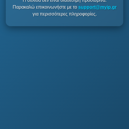
Η σελίδα δεν είναι διαθέσιμη προσωρινά.
Παρακαλώ επικοινωνήστε με το
support@myip.gr
για περισσότερες πληροφορίες.