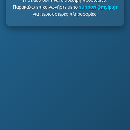
Η σελίδα δεν είναι διαθέσιμη προσωρινά.
Παρακαλώ επικοινωνήστε με το
support@myip.gr
για περισσότερες πληροφορίες.