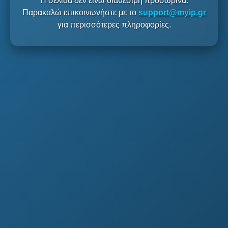
Η σελίδα δεν είναι διαθέσιμη προσωρινά.
Παρακαλώ επικοινωνήστε με το
support@myip.gr
για περισσότερες πληροφορίες.