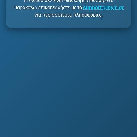
Η σελίδα δεν είναι διαθέσιμη προσωρινά.
Παρακαλώ επικοινωνήστε με το
support@myip.gr
για περισσότερες πληροφορίες.