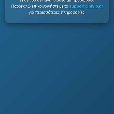
Η σελίδα δεν είναι διαθέσιμη προσωρινά.
Παρακαλώ επικοινωνήστε με το
support@myip.gr
για περισσότερες πληροφορίες.