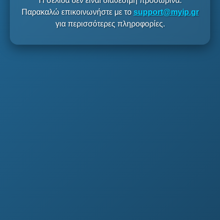
Η σελίδα δεν είναι διαθέσιμη προσωρινά.
Παρακαλώ επικοινωνήστε με το
support@myip.gr
για περισσότερες πληροφορίες.