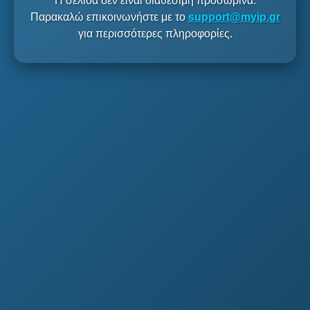
Η σελίδα δεν είναι διαθέσιμη προσωρινά.
Παρακαλώ επικοινωνήστε με το
support@myip.gr
για περισσότερες πληροφορίες.