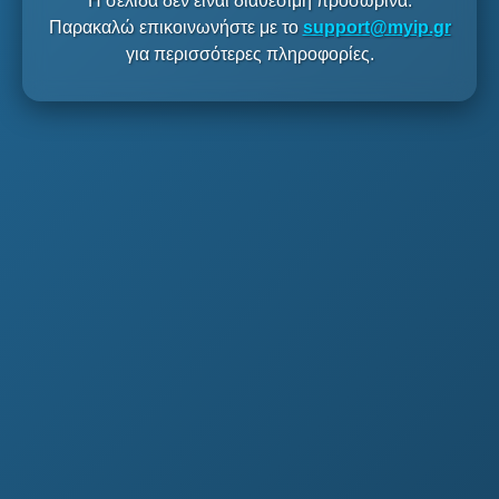
Η σελίδα δεν είναι διαθέσιμη προσωρινά.
Παρακαλώ επικοινωνήστε με το
support@myip.gr
για περισσότερες πληροφορίες.