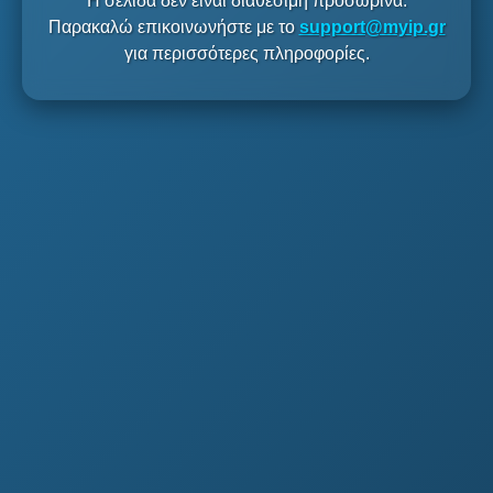
Η σελίδα δεν είναι διαθέσιμη προσωρινά.
Παρακαλώ επικοινωνήστε με το
support@myip.gr
για περισσότερες πληροφορίες.