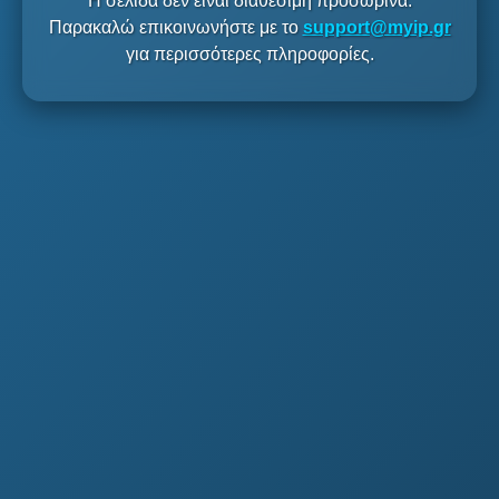
Η σελίδα δεν είναι διαθέσιμη προσωρινά.
Παρακαλώ επικοινωνήστε με το
support@myip.gr
για περισσότερες πληροφορίες.