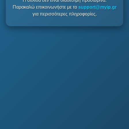
Η σελίδα δεν είναι διαθέσιμη προσωρινά.
Παρακαλώ επικοινωνήστε με το
support@myip.gr
για περισσότερες πληροφορίες.