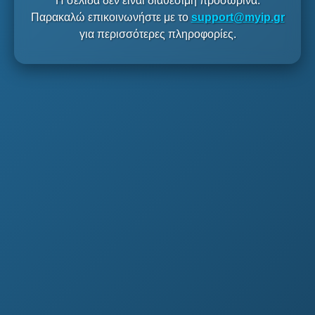
Η σελίδα δεν είναι διαθέσιμη προσωρινά.
Παρακαλώ επικοινωνήστε με το
support@myip.gr
για περισσότερες πληροφορίες.