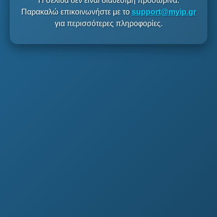
Η σελίδα δεν είναι διαθέσιμη προσωρινά.
Παρακαλώ επικοινωνήστε με το
support@myip.gr
για περισσότερες πληροφορίες.