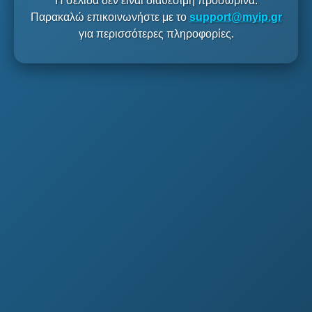
Η σελίδα δεν είναι διαθέσιμη προσωρινά.
Παρακαλώ επικοινωνήστε με το
support@myip.gr
για περισσότερες πληροφορίες.