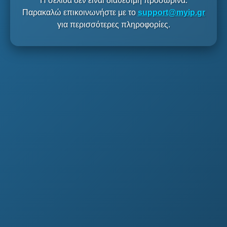
Η σελίδα δεν είναι διαθέσιμη προσωρινά.
Παρακαλώ επικοινωνήστε με το
support@myip.gr
για περισσότερες πληροφορίες.