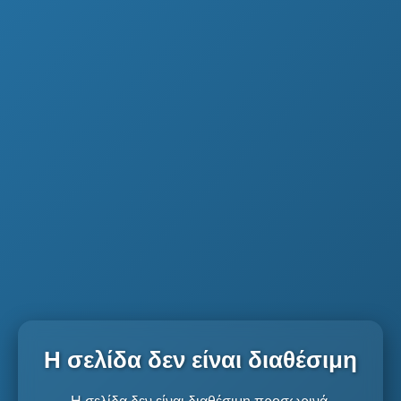
Η σελίδα δεν είναι διαθέσιμη