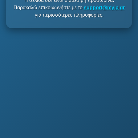
Η σελίδα δεν είναι διαθέσιμη προσωρινά.
Παρακαλώ επικοινωνήστε με το
support@myip.gr
για περισσότερες πληροφορίες.