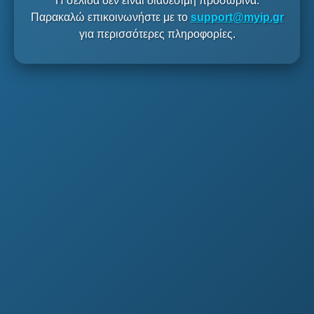
Η σελίδα δεν είναι διαθέσιμη προσωρινά.
Παρακαλώ επικοινωνήστε με το
support@myip.gr
για περισσότερες πληροφορίες.