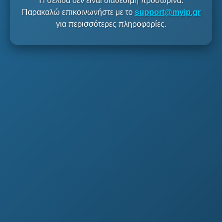
Η σελίδα δεν είναι διαθέσιμη προσωρινά.
Παρακαλώ επικοινωνήστε με το
support@myip.gr
για περισσότερες πληροφορίες.