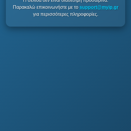
Η σελίδα δεν είναι διαθέσιμη προσωρινά.
Παρακαλώ επικοινωνήστε με το
support@myip.gr
για περισσότερες πληροφορίες.