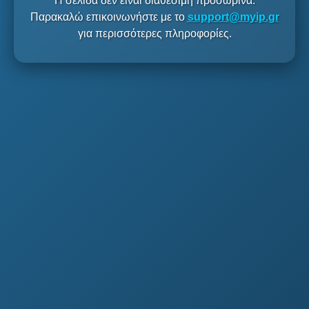
Η σελίδα δεν είναι διαθέσιμη προσωρινά.
Παρακαλώ επικοινωνήστε με το
support@myip.gr
για περισσότερες πληροφορίες.