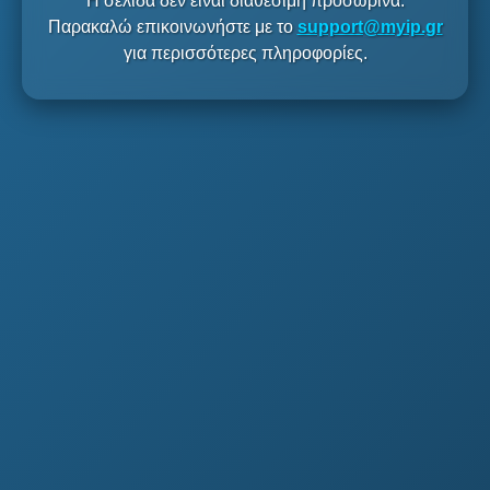
Η σελίδα δεν είναι διαθέσιμη προσωρινά.
Παρακαλώ επικοινωνήστε με το
support@myip.gr
για περισσότερες πληροφορίες.