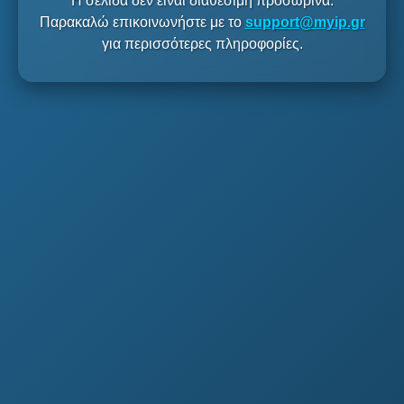
Η σελίδα δεν είναι διαθέσιμη προσωρινά.
Παρακαλώ επικοινωνήστε με το
support@myip.gr
για περισσότερες πληροφορίες.