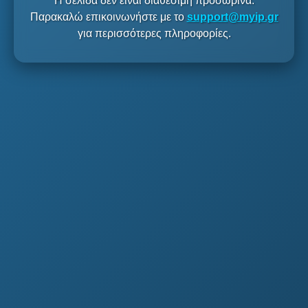
Η σελίδα δεν είναι διαθέσιμη προσωρινά.
Παρακαλώ επικοινωνήστε με το
support@myip.gr
για περισσότερες πληροφορίες.