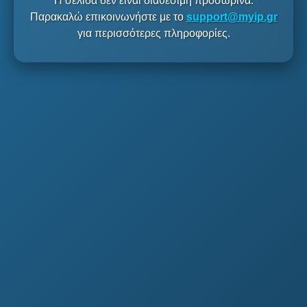
Η σελίδα δεν είναι διαθέσιμη προσωρινά.
Παρακαλώ επικοινωνήστε με το
support@myip.gr
για περισσότερες πληροφορίες.