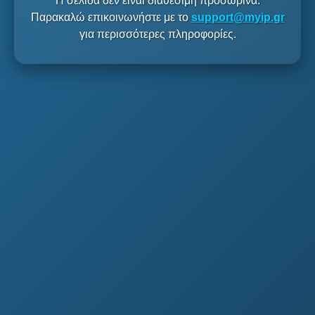
Η σελίδα δεν είναι διαθέσιμη προσωρινά.
Παρακαλώ επικοινωνήστε με το
support@myip.gr
για περισσότερες πληροφορίες.