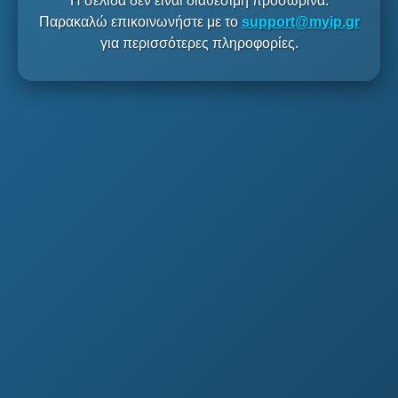
Η σελίδα δεν είναι διαθέσιμη προσωρινά.
Παρακαλώ επικοινωνήστε με το
support@myip.gr
για περισσότερες πληροφορίες.