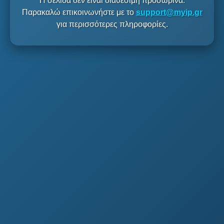
Η σελίδα δεν είναι διαθέσιμη προσωρινά.
Παρακαλώ επικοινωνήστε με το
support@myip.gr
για περισσότερες πληροφορίες.