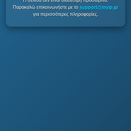
Η σελίδα δεν είναι διαθέσιμη προσωρινά.
Παρακαλώ επικοινωνήστε με το
support@myip.gr
για περισσότερες πληροφορίες.