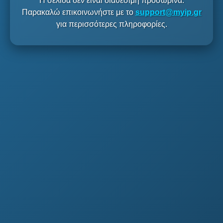
Η σελίδα δεν είναι διαθέσιμη προσωρινά.
Παρακαλώ επικοινωνήστε με το
support@myip.gr
για περισσότερες πληροφορίες.