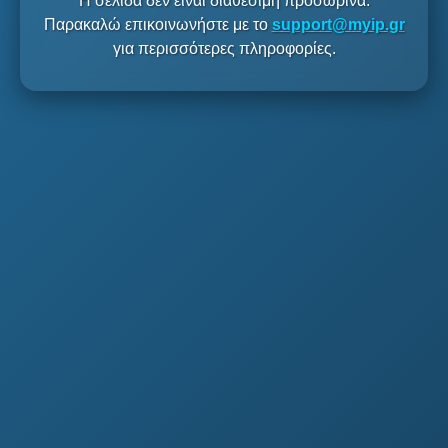
Η σελίδα δεν είναι διαθέσιμη προσωρινά.
Παρακαλώ επικοινωνήστε με το
support@myip.gr
για περισσότερες πληροφορίες.