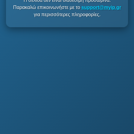
Η σελίδα δεν είναι διαθέσιμη προσωρινά.
Παρακαλώ επικοινωνήστε με το
support@myip.gr
για περισσότερες πληροφορίες.