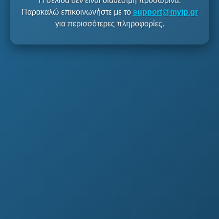
Η σελίδα δεν είναι διαθέσιμη προσωρινά.
Παρακαλώ επικοινωνήστε με το
support@myip.gr
για περισσότερες πληροφορίες.