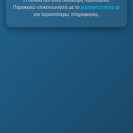
Η σελίδα δεν είναι διαθέσιμη προσωρινά.
Παρακαλώ επικοινωνήστε με το
support@myip.gr
για περισσότερες πληροφορίες.