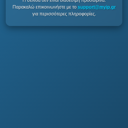
Η σελίδα δεν είναι διαθέσιμη προσωρινά.
Παρακαλώ επικοινωνήστε με το
support@myip.gr
για περισσότερες πληροφορίες.