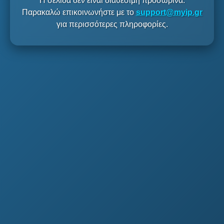
Η σελίδα δεν είναι διαθέσιμη προσωρινά.
Παρακαλώ επικοινωνήστε με το
support@myip.gr
για περισσότερες πληροφορίες.