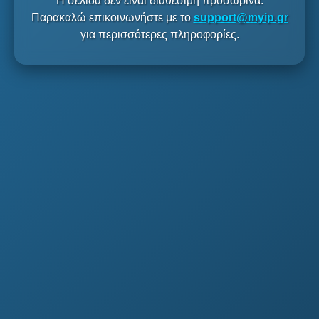
Η σελίδα δεν είναι διαθέσιμη προσωρινά.
Παρακαλώ επικοινωνήστε με το
support@myip.gr
για περισσότερες πληροφορίες.