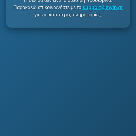
Η σελίδα δεν είναι διαθέσιμη προσωρινά.
Παρακαλώ επικοινωνήστε με το
support@myip.gr
για περισσότερες πληροφορίες.