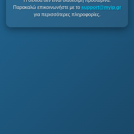
Η σελίδα δεν είναι διαθέσιμη προσωρινά.
Παρακαλώ επικοινωνήστε με το
support@myip.gr
για περισσότερες πληροφορίες.