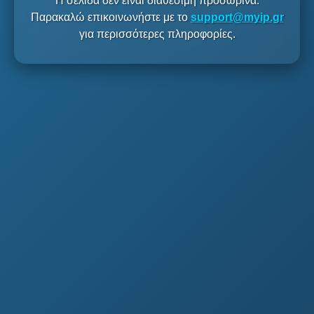
Η σελίδα δεν είναι διαθέσιμη προσωρινά.
Παρακαλώ επικοινωνήστε με το
support@myip.gr
για περισσότερες πληροφορίες.