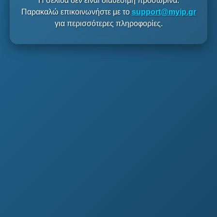
Η σελίδα δεν είναι διαθέσιμη προσωρινά.
Παρακαλώ επικοινωνήστε με το
support@myip.gr
για περισσότερες πληροφορίες.