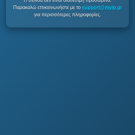
Η σελίδα δεν είναι διαθέσιμη προσωρινά.
Παρακαλώ επικοινωνήστε με το
support@myip.gr
για περισσότερες πληροφορίες.